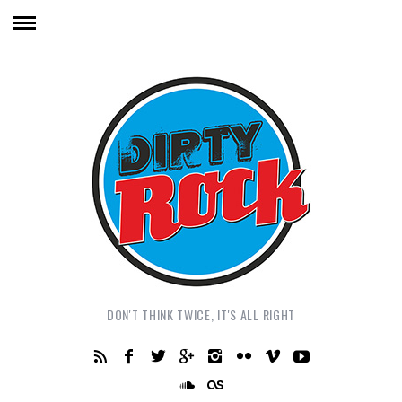
DON'T THINK TWICE, IT'S ALL RIGHT