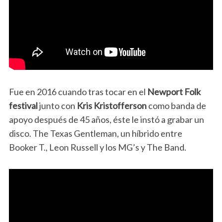
Fue en 2016 cuando tras tocar en el
Newport Folk
festival
junto con
Kris Kristofferson
como banda de
apoyo después de 45 años, éste le instó a grabar un
disco. The Texas Gentleman, un híbrido entre
Booker T., Leon Russell y los MG’s y The Band.