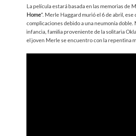
La película estará basada en las memorias de M
Home
“. Merle Haggard murió el 6 de abril, ese
complicaciones debido a una neumonía doble. 
infancia, familia proveniente de la solitaria Ok
el joven Merle se encuentro con la repentina m