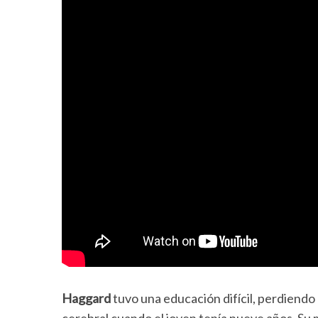
Haggard
tuvo una educación difícil, perdiend
cerebral cuando el joven tenía nueve años. Su m