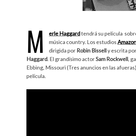
M
erle Haggard
tendrá su película sobre
música country. Los estudios
Amazo
dirigida por
Robin Bissell
y escrita po
Haggard
. El grandísimo actor
Sam Rockwell
, g
Ebbing, Missouri (Tres anuncios en las afueras)
película.