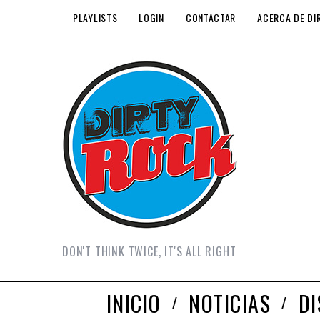
PLAYLISTS
LOGIN
CONTACTAR
ACERCA DE DI
DON'T THINK TWICE, IT'S ALL RIGHT
INICIO
NOTICIAS
D