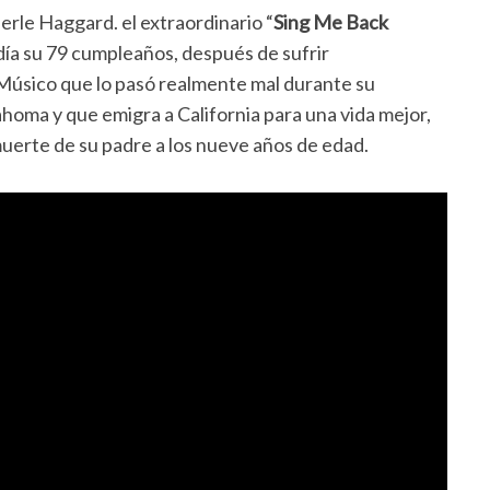
erle Haggard. el extraordinario “
Sing Me Back
 día su 79 cumpleaños, después de sufrir
Músico que lo pasó realmente mal durante su
lahoma y que emigra a California para una vida mejor,
uerte de su padre a los nueve años de edad.