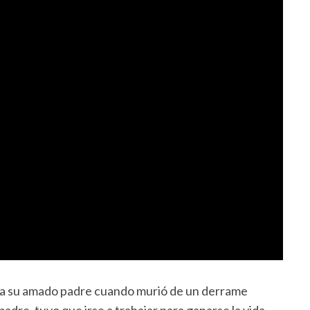
o a su amado padre cuando murió de un derrame
adre, tuvo que irse a trabajar para ganarse la vida,