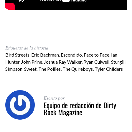
Etiquetas de la historia
Bird Streets
,
Eric Bachman
,
Escondido
,
Face to Face
,
Ian
Hunter
,
John Prine
,
Joshua Ray Walker
,
Ryan Culwell
,
Sturgill
Simpson
,
Sweet
,
The Pollies
,
The Quireboys
,
Tyler Childers
Escrito por
Equipo de redacción de Dirty
Rock Magazine