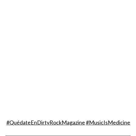
#
QuédateEnDirtyRockMagazine
#MusicIsMedicine