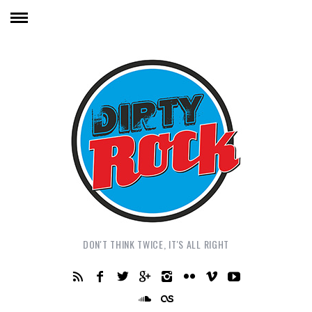
DON'T THINK TWICE, IT'S ALL RIGHT