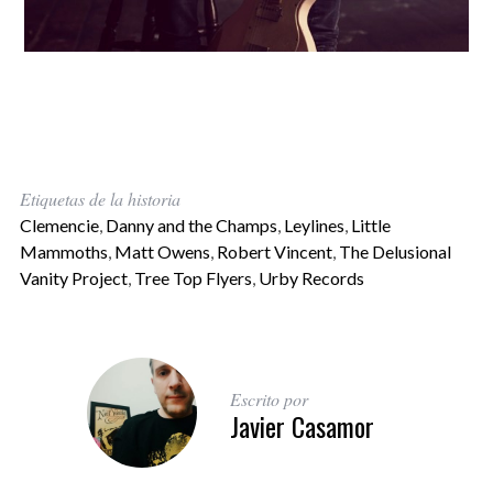
Etiquetas de la historia
Clemencie
,
Danny and the Champs
,
Leylines
,
Little
Mammoths
,
Matt Owens
,
Robert Vincent
,
The Delusional
Vanity Project
,
Tree Top Flyers
,
Urby Records
Escrito por
Javier Casamor