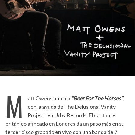
M
att Owens publica
“Beer For The Horses”
,
con la ayuda de The Delusional Vanity
Project, en Urby Records. El cantante
británico afincado en Londres da un paso más en su
tercer disco grabado en vivo con una banda de 7