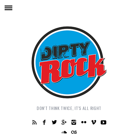
DON'T THINK TWICE, IT'S ALL RIGHT