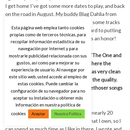
I get home I’ve got some more dates to play, and back
on the road in August. My buddy Blag Dahlia from
The Dwarves have asked me to record some tracks
Esta página web emplea tanto cookies
for their next record. I’m looking forward to putting
propias como de terceros técnicas, para
those to tape as soon as I get home. It’s an honor!
recopilar información estadística de su
navegación por Internet y para
First release in 4 years Scott with this “The One and
mostrarle publicidad relacionada con sus
gustos, así como para mejorar su
Only”, recorded at Hiram’s Hell Hole where the
experiencia de usuario. Al navegar por
whole album has a live raw sound, yethas very clean
este sitio web, usted accede al empleo de
production. Frankly, I’m blown awayby the quality.
estas cookies. Puede cambiar la
Was it a long or difficult process? Werethoser songs
configuración de su navegador para no
written during the pandemic?
aceptar su instalación u obtener más
información en nuestra política de
Actually I’m on Bloodshot Records for nearly 20
cookies
Aceptar
Nuestra Política
years. Hiram’s Hell Hole is the studio that I own, so I
can spend as much time as I like in there. I wrote and