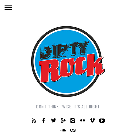
DON'T THINK TWICE, IT'S ALL RIGHT