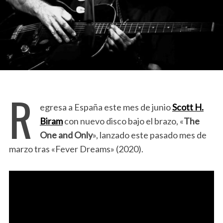
R
egresa a España este mes de junio
Scott H.
Biram
con nuevo disco bajo el brazo, «
The
One and Only
», lanzado este pasado mes de
marzo tras «Fever Dreams» (2020).