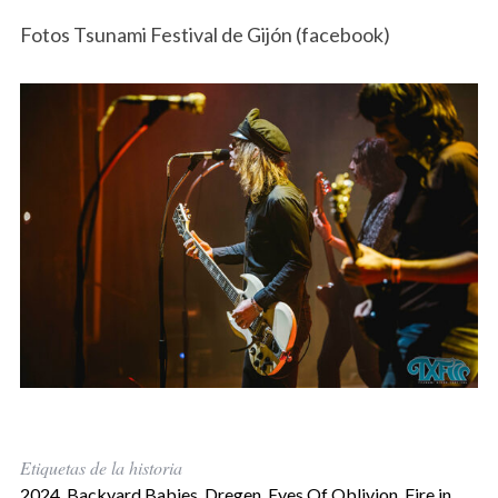
Fotos Tsunami Festival de Gijón (facebook)
Etiquetas de la historia
2024
,
Backyard Babies
,
Dregen
,
Eyes Of Oblivion
,
Fire in