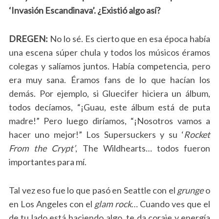
‘Invasión Escandinava’. ¿Existió algo así?
DREGEN:
No lo sé. Es cierto que en esa época había
una escena súper chula y todos los músicos éramos
colegas y salíamos juntos. Había competencia, pero
era muy sana. Éramos fans de lo que hacían los
demás. Por ejemplo, si Gluecifer hiciera un álbum,
todos decíamos, “¡Guau, este álbum está de puta
madre!” Pero luego diríamos, “¡Nosotros vamos a
hacer uno mejor!” Los Supersuckers y su ‘
Rocket
From the Crypt’
, The Wildhearts… todos fueron
importantes para mí.
Tal vez eso fue lo que pasó en Seattle con el
grunge
o
en Los Angeles con el
glam rock
… Cuando ves que el
de tu lado está haciendo algo, te da coraje y energía