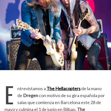
E
ntrevistamos a
The Hellacopters
de la mano
de
Dregen
con motivo de su gira española por
salas que comienza en Barcelona este 28 de
mayo y culmina el 1 de junio en Bilbao.
The