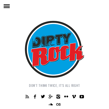
DON'T THINK TWICE, IT'S ALL RIGHT