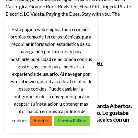
Cairo
,
gira
,
Grande Rock Revisited
,
Head Off
,
Imperial State
Electric
,
LG Valeta
,
Paying the Dues
,
Stay with you
,
The
Hellacopters
,
The Peawees
Esta página web emplea tanto cookies
propias como de terceros técnicas, para
recopilar información estadística de su
navegación por Internet y para
Escrito por
mostrarle publicidad relacionada con sus
Xavi Martínez
gustos, así como para mejorar su
experiencia de usuario. Al navegar por
este sitio web, usted accede al empleo de
estas cookies. Puede cambiar la
Artículo anterior
configuración de su navegador para no
aceptar su instalación u obtener más
Frank Zappa (1940-1993) de Román García Albertos.
información en nuestra política de
“Zappa fue un adelantado a su tiempo. Le gustaba
señalar los clichés de los géneros musicales con un
cookies
Aceptar
Nuestra Política
humor despiadado”