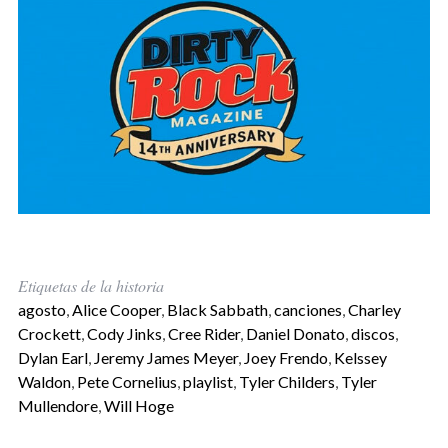
Etiquetas de la historia
agosto
,
Alice Cooper
,
Black Sabbath
,
canciones
,
Charley
Crockett
,
Cody Jinks
,
Cree Rider
,
Daniel Donato
,
discos
,
Dylan Earl
,
Jeremy James Meyer
,
Joey Frendo
,
Kelssey
Waldon
,
Pete Cornelius
,
playlist
,
Tyler Childers
,
Tyler
Mullendore
,
Will Hoge