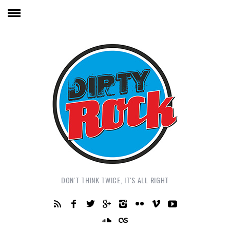
DON'T THINK TWICE, IT'S ALL RIGHT