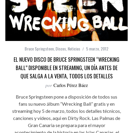
Bruce Springsteen
,
Discos
,
Noticias
5 marzo, 2012
EL NUEVO DISCO DE BRUCE SPRINGSTEEN “WRECKING
BALL” DISPONIBLE EN STREAMING, UN DÍA ANTES DE
QUE SALGA A LA VENTA, TODOS LOS DETALLES
por
Carlos Pérez Báez
Bruce Springsteen pone a disposición de todos sus
fans su nuevo álbum “Wrecking Ball” gratis y en
streaming hoy 5 de marzo, todos los detalles técnicos,
canciones y vídeos, aqui en Dirty Rock. Las Palmas de
Gran Canaria se prepara para el mayor
acontecimiento de la historia en las Islas Canarias, el