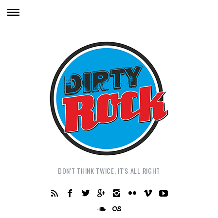
DON'T THINK TWICE, IT'S ALL RIGHT