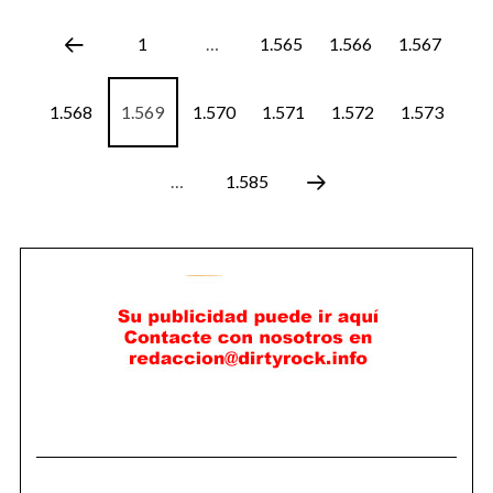
1
…
1.565
1.566
1.567
1.568
1.569
1.570
1.571
1.572
1.573
…
1.585