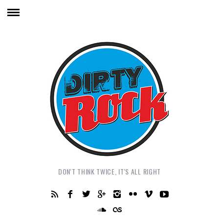
DON'T THINK TWICE, IT'S ALL RIGHT