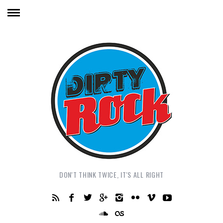
DON'T THINK TWICE, IT'S ALL RIGHT