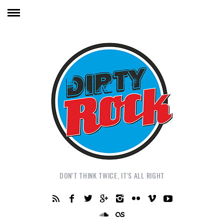
DON'T THINK TWICE, IT'S ALL RIGHT