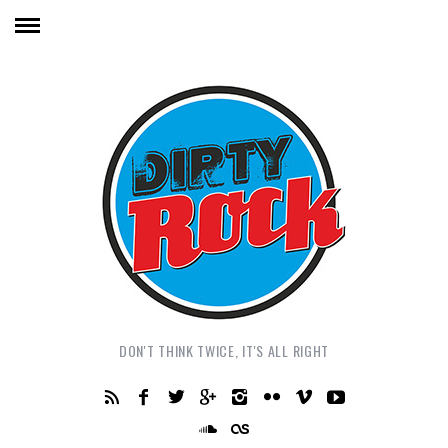
DON'T THINK TWICE, IT'S ALL RIGHT