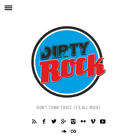
DON'T THINK TWICE, IT'S ALL RIGHT