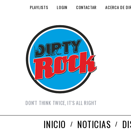
PLAYLISTS
LOGIN
CONTACTAR
ACERCA DE DI
DON'T THINK TWICE, IT'S ALL RIGHT
INICIO
NOTICIAS
D