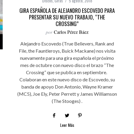
Discos
,
Giras
5 agosto, 2018
GIRA ESPAÑOLA DE ALEJANDRO ESCOVEDO PARA
PRESENTAR SU NUEVO TRABAJO, “THE
CROSSING”
por
Carlos Pérez Báez
Alejandro Escovedo (True Believers, Rank and
File, the Fauntleroys, Buick Mackane) nos visita
nuevamente para una gira española el próximo
mes de octubre con nuevo disco el brazo “The
Crossing” que se publica en septiembre.
Colaboran en este nuevo disco de Escovedo, su
banda de apoyo Don Antonio, Wayne Kramer
(MC5), Joe Ely, Peter Perrett y James Williamson
(The Stooges) .
Leer Más