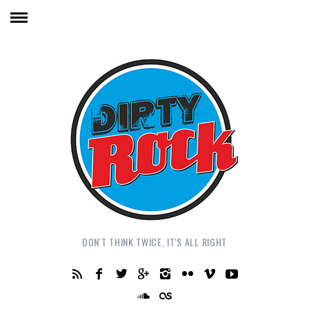
DON'T THINK TWICE, IT'S ALL RIGHT