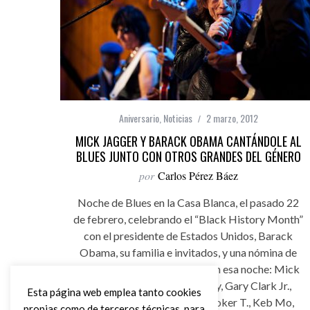
Aniversario
,
Noticias
2 marzo, 2012
MICK JAGGER Y BARACK OBAMA CANTÁNDOLE AL
BLUES JUNTO CON OTROS GRANDES DEL GÉNERO
por
Carlos Pérez Báez
Noche de Blues en la Casa Blanca, el pasado 22
de febrero, celebrando el “Black History Month”
con el presidente de Estados Unidos, Barack
Obama, su familia e invitados, y una nómina de
grandes estrellas que actuaron esa noche: Mick
Jagger, B.B. King, Buddy Guy, Gary Clark Jr.,
Esta página web emplea tanto cookies
Derek Trucks, Jeff Beck, Booker T., Keb Mo,
propias como de terceros técnicas, para