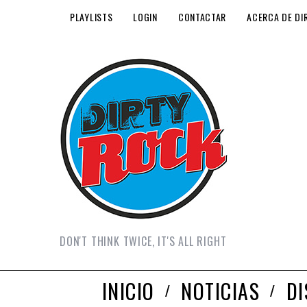
PLAYLISTS
LOGIN
CONTACTAR
ACERCA DE DI
DON'T THINK TWICE, IT'S ALL RIGHT
INICIO
NOTICIAS
D