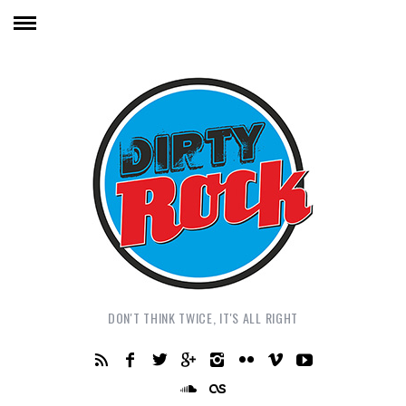
DON'T THINK TWICE, IT'S ALL RIGHT