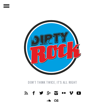
DON'T THINK TWICE, IT'S ALL RIGHT