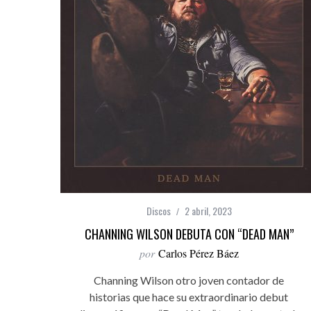
Discos
2 abril, 2023
CHANNING WILSON DEBUTA CON “DEAD MAN”
por
Carlos Pérez Báez
Channing Wilson otro joven contador de
historias que hace su extraordinario debut