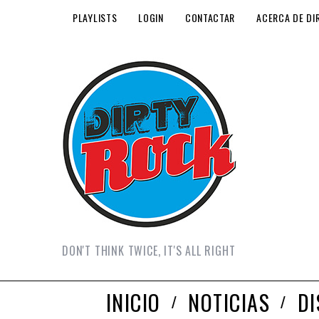
PLAYLISTS
LOGIN
CONTACTAR
ACERCA DE DI
DON'T THINK TWICE, IT'S ALL RIGHT
INICIO
NOTICIAS
D