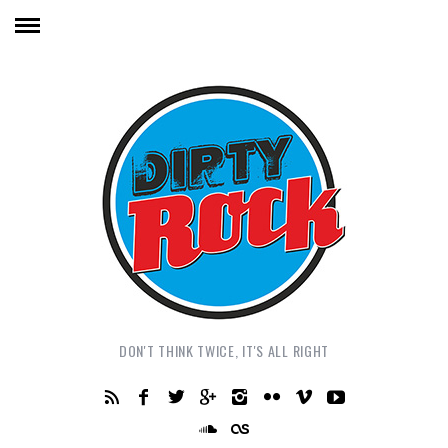
DON'T THINK TWICE, IT'S ALL RIGHT