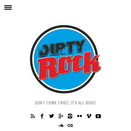
DON'T THINK TWICE, IT'S ALL RIGHT