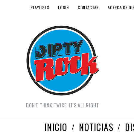
PLAYLISTS
LOGIN
CONTACTAR
ACERCA DE DI
DON'T THINK TWICE, IT'S ALL RIGHT
INICIO
NOTICIAS
D