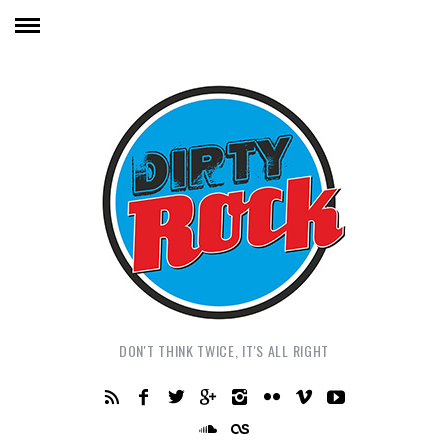
DON'T THINK TWICE, IT'S ALL RIGHT