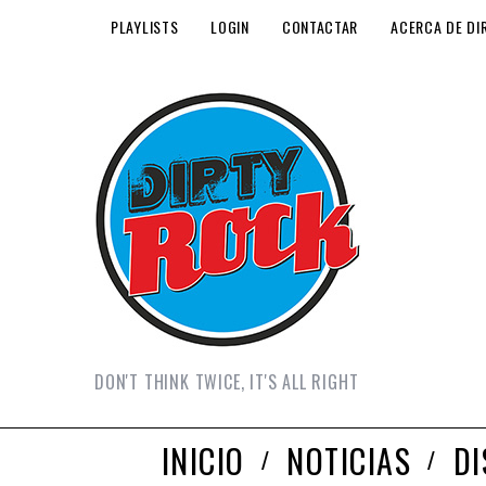
PLAYLISTS
LOGIN
CONTACTAR
ACERCA DE DI
DON'T THINK TWICE, IT'S ALL RIGHT
INICIO
NOTICIAS
D