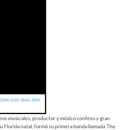
 Depp (Live)
,
Music
,
More
deos musicales, productor y músico confeso y gran
u Florida natal, formó su primera banda llamada The