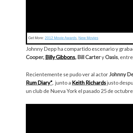
Get More:
2012 Movie Awards
,
New Movies
Johnny Depp ha compartido escenario y graba
Cooper,
Billy Gibbons
, Bill Carter
y
Oasis
, entre
Recientemente se pudo ver al actor
Johnny D
Rum Diary”
, junto a
Keith Richards
justo despu
un club de Nueva York el pasado 25 de octubre