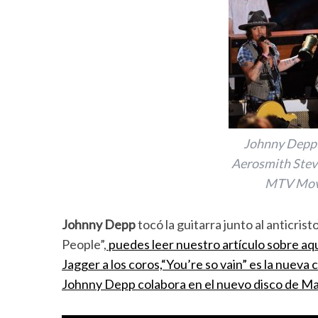
Johnny Depp 
Aerosmith Steve
MTV Mov
Johnny Depp
tocó la guitarra junto al anticri
People”,
puedes leer nuestro artículo sobre aqu
Jagger a los coros,“You’re so vain” es la nueva
Johnny Depp colabora en el nuevo disco de Man