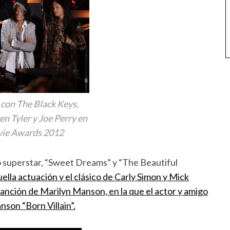
con The Black Keys,
n Tyler y Joe Perry en
ie Awards 2012
sto superstar, “Sweet Dreams” y “The Beautiful
ella actuación y el clásico de Carly Simon y Mick
 canción de Marilyn Manson, en la que el actor y amigo
son “Born Villain”.