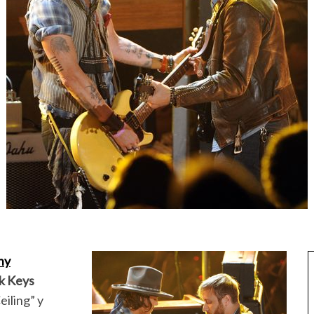
ny
k Keys
eiling” y