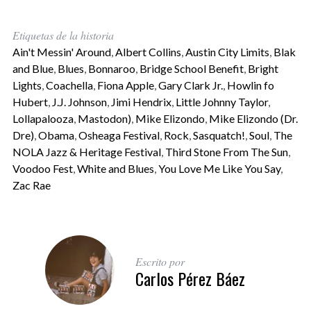
Etiquetas de la historia
Ain't Messin' Around
,
Albert Collins
,
Austin City Limits
,
Blak
and Blue
,
Blues
,
Bonnaroo
,
Bridge School Benefit
,
Bright
Lights
,
Coachella
,
Fiona Apple
,
Gary Clark Jr.
,
Howlin fo
Hubert
,
J.J. Johnson
,
Jimi Hendrix
,
Little Johnny Taylor
,
Lollapalooza
,
Mastodon)
,
Mike Elizondo
,
Mike Elizondo (Dr.
Dre)
,
Obama
,
Osheaga Festival
,
Rock
,
Sasquatch!
,
Soul
,
The
NOLA Jazz & Heritage Festival
,
Third Stone From The Sun
,
Voodoo Fest
,
White and Blues
,
You Love Me Like You Say
,
Zac Rae
Escrito por
Carlos Pérez Báez