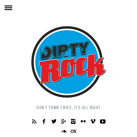
DON'T THINK TWICE, IT'S ALL RIGHT