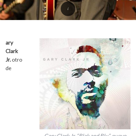
ary
Clark
Jr.
otro
de
Gary Clark Jr. “Blak and Blu”, nuevo