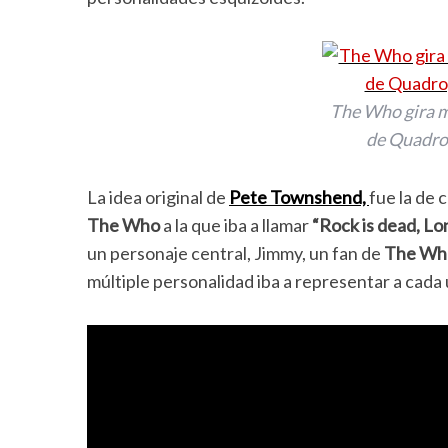
The Who gira m
de Quadro
La idea original de
Pete
Townshend,
fue la de
The Who
a la que iba a llamar
“
Rock is dead, Lon
un personaje central, Jimmy, un fan de
The Wh
múltiple personalidad iba a representar a cada 