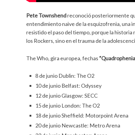
Pete
Townshend
reconoció posteriormente que
entendimiento naive de la esquizofrenia, una 
resistido el paso del tiempo, porque la histori
los Rockers, sino en el trauma de la adolescenc
The Who, gira europea, fechas
“Quadrophenia
8 de junio Dublin: The O2
10 de junio Belfast: Odyssey
12 de junio Glasgow: SECC
15 de junio London: The O2
18 de junio Sheffield: Motorpoint Arena
20 de junio Newcastle: Metro Arena