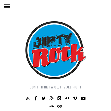
DON'T THINK TWICE, IT'S ALL RIGHT