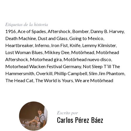
Etiquetas de la historia
1916
,
Ace of Spades
,
Aftershock
,
Bomber
,
Danny B. Harvey
,
Death Machine
,
Dust and Glass
,
Going to Mexico
,
Heartbreaker
,
Inferno
,
Iron Fist
,
Knife
,
Lemmy Kilmister
,
Lost Woman Blues
,
Mikkey Dee
,
Motörhead
,
Motörhead
Aftershock
,
Motorhead gira
,
Motörhead nuevo disco
,
Motorhead Wacken Festival Germany
,
Not Sleep T’ill The
Hammersmith
,
Overkill
,
Phillip Campbell
,
Slim Jim Phantom
,
The Head Cat
,
The World is Yours
,
We are Motörhead
Escrito por
Carlos Pérez Báez