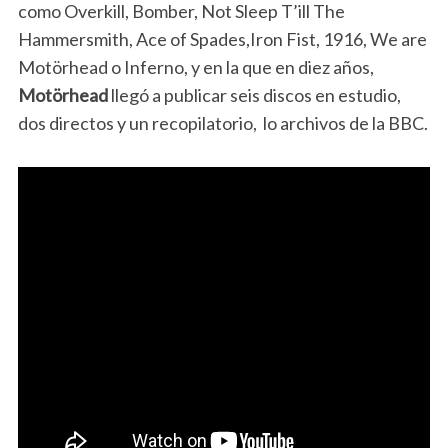
como Overkill, Bomber, Not Sleep T’ill The
Hammersmith, Ace of Spades,Iron Fist, 1916, We are
Motörhead o Inferno, y en la que en diez años,
Motörhead
llegó a publicar seis discos en estudio,
dos directos y un recopilatorio, lo archivos de la BBC.