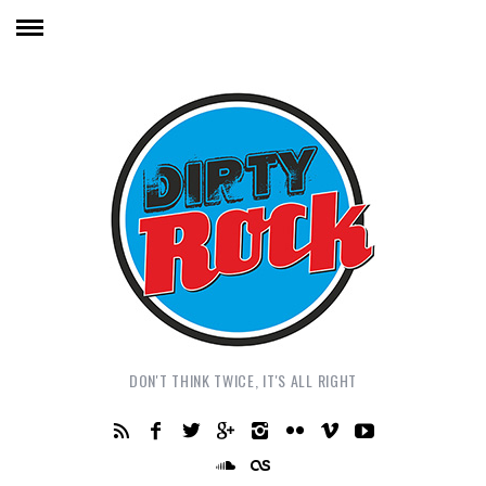
DON'T THINK TWICE, IT'S ALL RIGHT