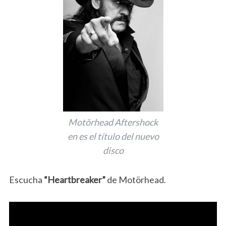
Motörhead Aftershock
en es el título del nuevo
disco
Escucha
“Heartbreaker”
de Motörhead.