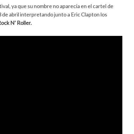
tival, ya que su nombre no aparecía en el cartel de
3 de abril interpretando junto a Eric Clapton los
ock N’ Roller.