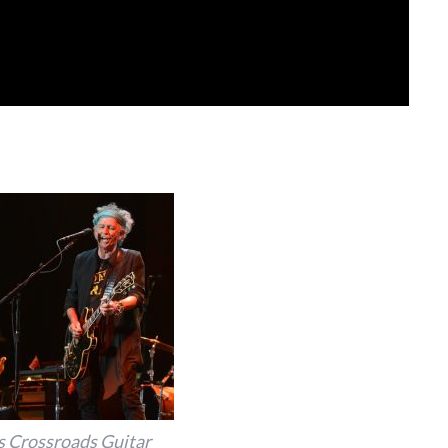
’s Crossroads Guitar