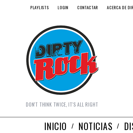
PLAYLISTS
LOGIN
CONTACTAR
ACERCA DE DI
DON'T THINK TWICE, IT'S ALL RIGHT
INICIO
NOTICIAS
D