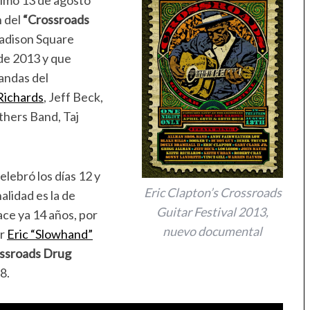
ximo 13 de agosto
n del
“Crossroads
Madison Square
 de 2013 y que
bandas del
Richards
, Jeff Beck,
thers Band, Taj
elebró los días 12 y
Eric Clapton’s Crossroads
alidad es la de
Guitar Festival 2013,
ace ya 14 años, por
nuevo documental
or
Eric “Slowhand”
ssroads Drug
8.