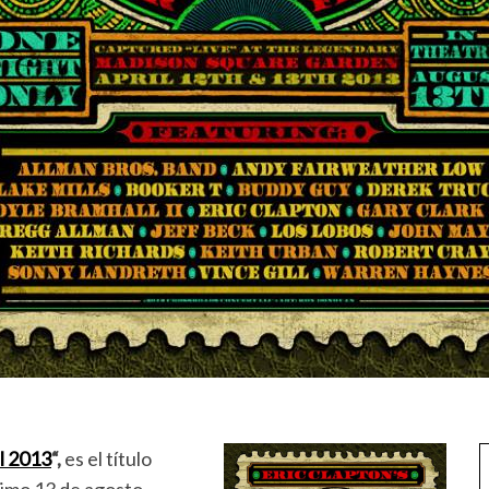
al 2013
“,
es el título