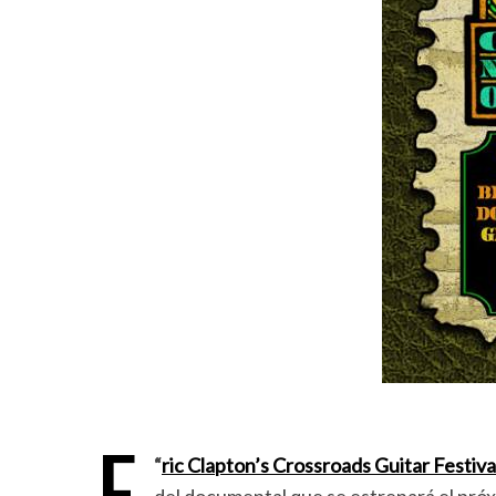
E
“
ric Clapton’s Crossroads Guitar Festiv