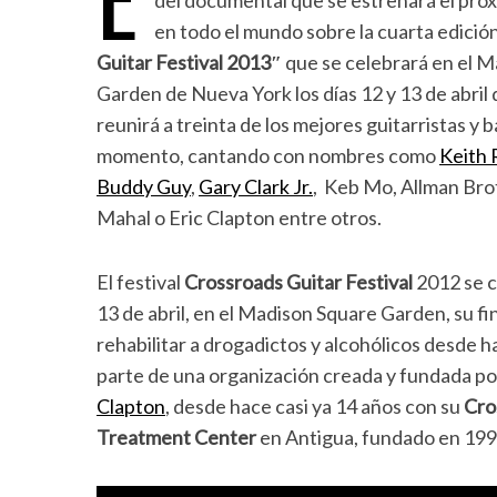
del documental que se estrenará el pró
en todo el mundo sobre la cuarta edició
Guitar Festival 2013″
que se celebrará en el 
Garden de Nueva York los días 12 y 13 de abril
reunirá a treinta de los mejores guitarristas y 
momento, cantando con nombres como
Keith 
Buddy Guy
,
Gary Clark Jr.
, Keb Mo, Allman Bro
Mahal o Eric Clapton entre otros.
El festival
Crossroads Guitar Festival
2012 se c
13 de abril, en el Madison Square Garden, su fin
rehabilitar a drogadictos y alcohólicos desde h
parte de una organización creada y fundada p
Clapton
, desde hace casi ya 14 años con su
Cro
Treatment Center
en Antigua, fundado en 199