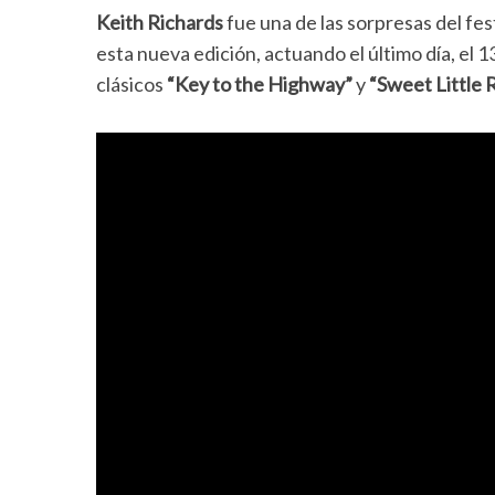
Keith Richards
fue una de las sorpresas del fes
esta nueva edición, actuando el último día, el 1
clásicos
“Key to the Highway”
y
“Sweet Little R