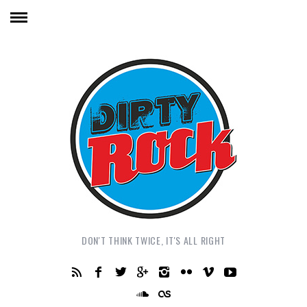
DON'T THINK TWICE, IT'S ALL RIGHT