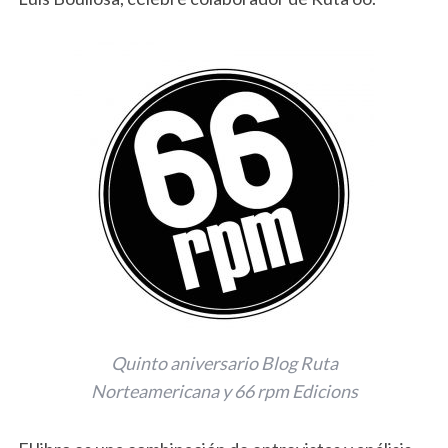
Quinto aniversario Blog Ruta
Norteamericana y 66 rpm Edicions