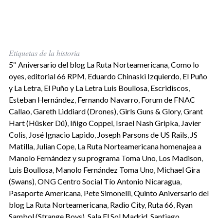
Etiquetas de la historia
5º Aniversario del blog La Ruta Norteamericana
,
Como lo
oyes
,
editorial 66 RPM
,
Eduardo Chinaski Izquierdo
,
El Puño
y La Letra
,
El Puño y La Letra Luis Boullosa
,
Escridiscos
,
Esteban Hernández
,
Fernando Navarro
,
Forum de FNAC
Callao
,
Gareth Liddiard (Drones)
,
Girls Guns & Glory
,
Grant
Hart (Hüsker Dü)
,
Iñigo Coppel
,
Israel Nash Gripka
,
Javier
Colis
,
José Ignacio Lapido
,
Joseph Parsons de US Rails
,
JS
Matilla
,
Julian Cope
,
La Ruta Norteamericana homenajea a
Manolo Fernández y su programa Toma Uno
,
Los Madison
,
Luis Boullosa
,
Manolo Fernández Toma Uno
,
Michael Gira
(Swans)
,
ONG Centro Social Tío Antonio Nicaragua
,
Pasaporte Americana
,
Pete Simonelli
,
Quinto Aniversario del
blog La Ruta Norteamericana
,
Radio City
,
Ruta 66
,
Ryan
Sambol (Strange Boys)
,
Sala El Sol Madrid
,
Santiago