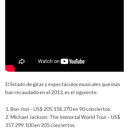
El listado de giras y espectáculos musicales que más
han recaudado en el 2013, es el siguiente:
1. Bon Jovi – US$ 205.158.370 en 90 conciertos.
2. Michael Jackson: The Immortal World Tour – US$
157.299.100 en 205 conciertos.