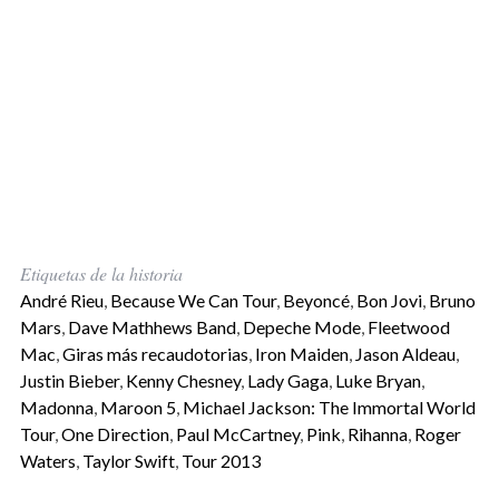
Etiquetas de la historia
André Rieu
,
Because We Can Tour
,
Beyoncé
,
Bon Jovi
,
Bruno
Mars
,
Dave Mathhews Band
,
Depeche Mode
,
Fleetwood
Mac
,
Giras más recaudotorias
,
Iron Maiden
,
Jason Aldeau
,
Justin Bieber
,
Kenny Chesney
,
Lady Gaga
,
Luke Bryan
,
Madonna
,
Maroon 5
,
Michael Jackson: The Immortal World
Tour
,
One Direction
,
Paul McCartney
,
Pink
,
Rihanna
,
Roger
Waters
,
Taylor Swift
,
Tour 2013