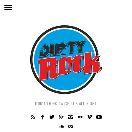
DON'T THINK TWICE, IT'S ALL RIGHT