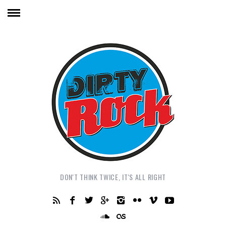
DON'T THINK TWICE, IT'S ALL RIGHT