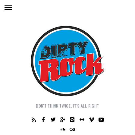
DON'T THINK TWICE, IT'S ALL RIGHT