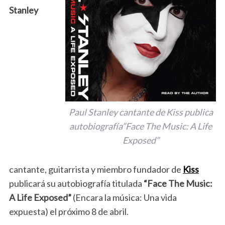
Stanley
Paul Stanley cantante de Kiss publica
autobiografía”Face The Music: A Life
Exposed”
cantante, guitarrista y miembro fundador de
Kiss
publicará su autobiografía titulada
“Face The Music:
A Life Exposed”
(Encara la música: Una vida
expuesta) el próximo 8 de abril.