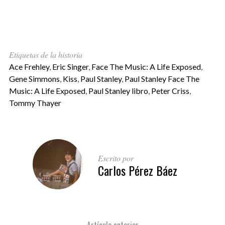
Etiquetas de la historia
Ace Frehley
,
Eric Singer
,
Face The Music: A Life Exposed
,
Gene Simmons
,
Kiss
,
Paul Stanley
,
Paul Stanley Face The
Music: A Life Exposed
,
Paul Stanley libro
,
Peter Criss
,
Tommy Thayer
Escrito por
Carlos Pérez Báez
Artículo anterior