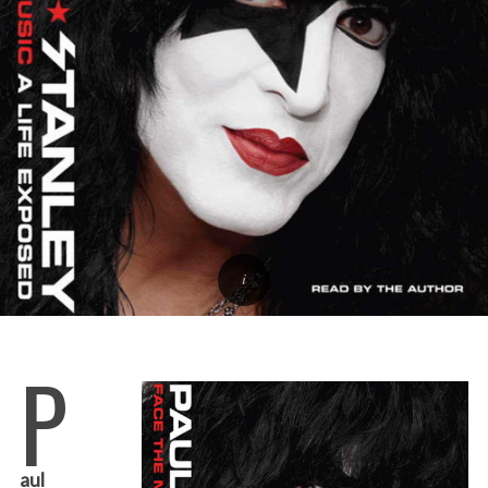
P
aul