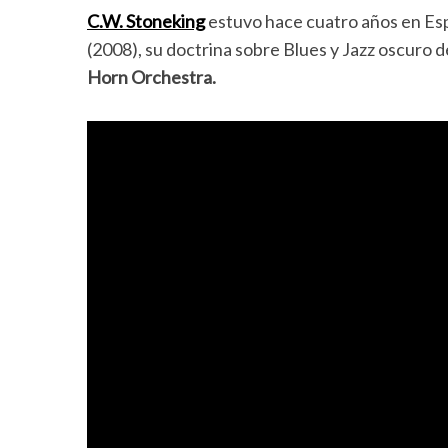
C.W. Stoneking
estuvo hace cuatro años en Es
(2008), su doctrina sobre Blues y Jazz oscuro d
Horn Orchestra.