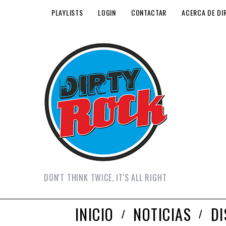
PLAYLISTS
LOGIN
CONTACTAR
ACERCA DE DI
DON'T THINK TWICE, IT'S ALL RIGHT
INICIO
NOTICIAS
D