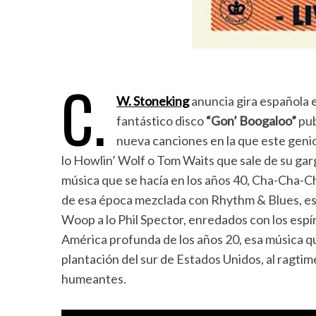
C.
W. Stoneking
anuncia gira española e
fantástico disco
“Gon’ Boogaloo”
pub
nueva canciones en la que este geni
lo Howlin’ Wolf o Tom Waits que sale de su gar
música que se hacía en los años 40, Cha-Cha-C
de esa época mezclada con Rhythm & Blues, es 
Woop a lo Phil Spector, enredados con los espí
América profunda de los años 20, esa música 
plantación del sur de Estados Unidos, al ragtim
humeantes.