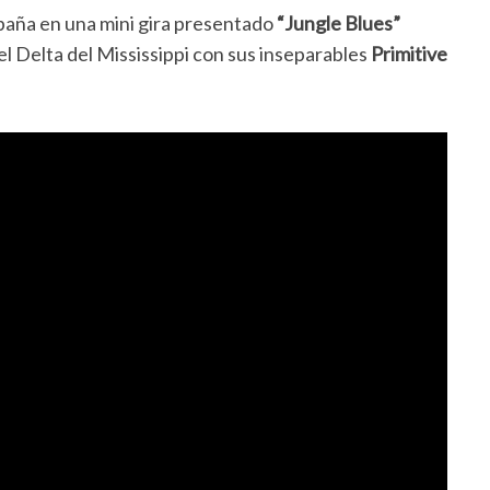
paña en una mini gira presentado
“Jungle Blues”
el Delta del Mississippi con sus inseparables
Primitive