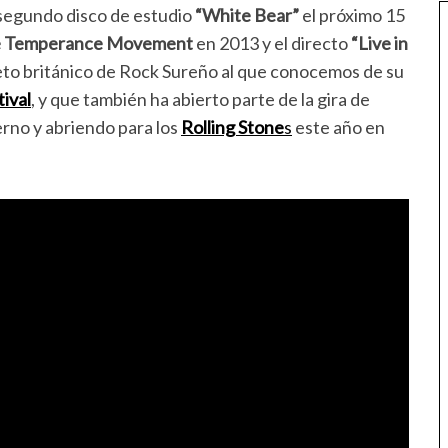
segundo disco de estudio
“White Bear”
el próximo 15
 Temperance Movement
en 2013 y el directo
“Live in
eto británico de Rock Sureño al que conocemos de su
ival
, y que también ha abierto parte de la gira de
rno y abriendo para los
Rolling Stone
s
este año en