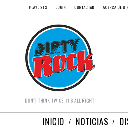
PLAYLISTS
LOGIN
CONTACTAR
ACERCA DE DI
DON'T THINK TWICE, IT'S ALL RIGHT
INICIO
NOTICIAS
D