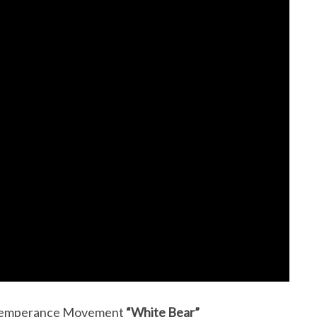
e Temperance Movement
“White Bear”