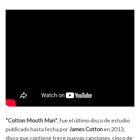
“Cotton Mouth Man”
, fue el último disco de estudio
publicado hasta fecha por
James Cotton
en 2013,
disco que contiene trece nuevas canciones, cinco de