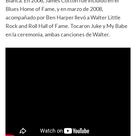
Blanca. En 2006, James Cotton fue incluido en el
Blues Home of Fame, y en marzo de 2008,
acompañado por Ben Harper llevó a Walter Little
Rock and Roll Hall of Fame. Tocaron Juke y My Babe
en la ceremonia, ambas canciones de Walter.