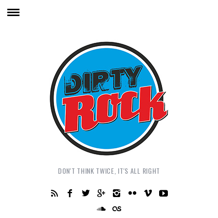
DON'T THINK TWICE, IT'S ALL RIGHT