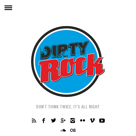
DON'T THINK TWICE, IT'S ALL RIGHT