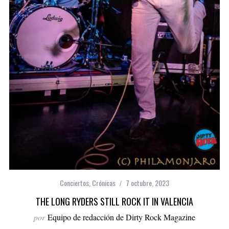
Conciertos
,
Crónicas
7 octubre, 2023
THE LONG RYDERS STILL ROCK IT IN VALENCIA
por
Equipo de redacción de Dirty Rock Magazine