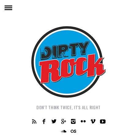
DON'T THINK TWICE, IT'S ALL RIGHT