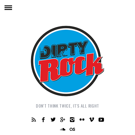
DON'T THINK TWICE, IT'S ALL RIGHT