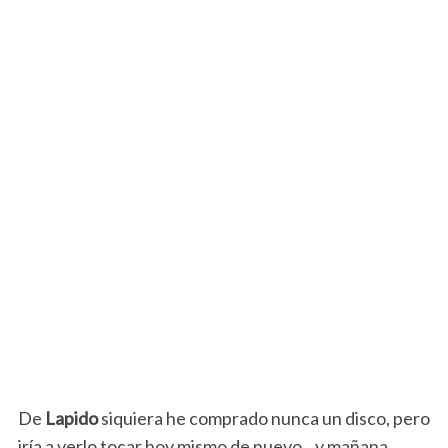
De
Lapido
siquiera he comprado nunca un disco, pero
iría a verlo tocar hoy mismo de nuevo…y mañana