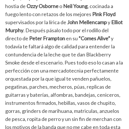
hostia de
Ozzy Osborne
o
Neil Young
, cocinada a
fuego lento con retazos de los mejores
Pink Floyd
supervisados por la lírica de
John Mellencamp
y
Elliot
Murphy
. Después pásalo todo por el rodillo del
directo de
Peter Frampton
en su
“Comes Alive”
y
todavía te faltará algo de calidad para entender la
contundencia de la leche que te dan Blackberry
Smoke desde el escenario. Pues todo eso lo casan a la
perfección con una mercadotecnia perfectamente
orquestada por la que igual te venden pañuelos,
pegatinas, parches, mecheros, púas, replicas de
guitarras y baterías, alfombras, bandejas, ceniceros,
instrumentos firmados, hebillas, vasos de chupito,
gorras, grinders de marihuana, matriculas, anzuelos
de pesca, ropita de perro y un sin fin de merchan con
los motivos de la banda que no me cabe en toda esta