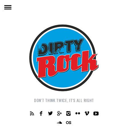
DON'T THINK TWICE, IT'S ALL RIGHT