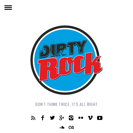
DON'T THINK TWICE, IT'S ALL RIGHT