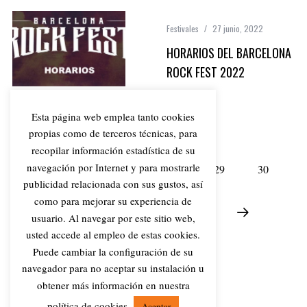
Festivales
27 junio, 2022
HORARIOS DEL BARCELONA
ROCK FEST 2022
Esta página web emplea tanto cookies
propias como de terceros técnicas, para
recopilar información estadística de su
navegación por Internet y para mostrarle
1
…
28
29
30
publicidad relacionada con sus gustos, así
como para mejorar su experiencia de
31
32
33
34
usuario. Al navegar por este sitio web,
usted accede al empleo de estas cookies.
Puede cambiar la configuración de su
navegador para no aceptar su instalación u
obtener más información en nuestra
(C) DIRTY ROCK MAGAZINE
política de cookies
Aceptar