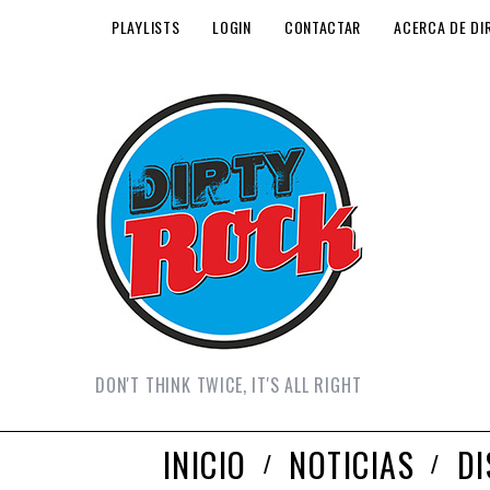
PLAYLISTS
LOGIN
CONTACTAR
ACERCA DE DI
DON'T THINK TWICE, IT'S ALL RIGHT
INICIO
NOTICIAS
D