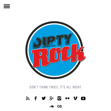
DON'T THINK TWICE, IT'S ALL RIGHT