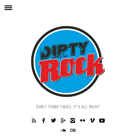
DON'T THINK TWICE, IT'S ALL RIGHT