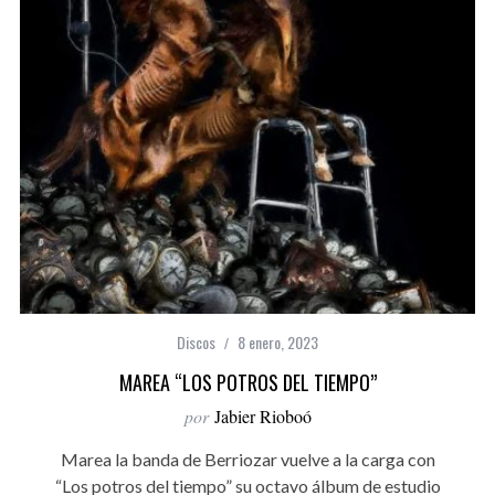
Discos
8 enero, 2023
MAREA “LOS POTROS DEL TIEMPO”
por
Jabier Rioboó
Marea la banda de Berriozar vuelve a la carga con
“Los potros del tiempo” su octavo álbum de estudio