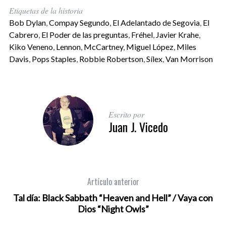
Etiquetas de la historia
Bob Dylan
,
Compay Segundo
,
El Adelantado de Segovia
,
El
Cabrero
,
El Poder de las preguntas
,
Fréhel
,
Javier Krahe
,
Kiko Veneno
,
Lennon
,
McCartney
,
Miguel López
,
Miles
Davis
,
Pops Staples
,
Robbie Robertson
,
Sílex
,
Van Morrison
Escrito por
Juan J. Vicedo
Artículo anterior
Tal día: Black Sabbath “Heaven and Hell” / Vaya con
Dios “Night Owls”