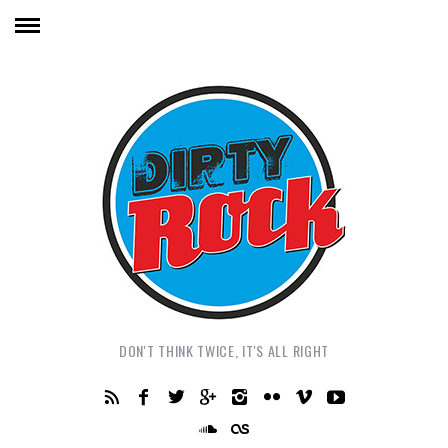
DON'T THINK TWICE, IT'S ALL RIGHT