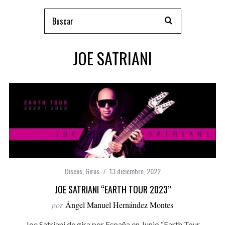
JOE SATRIANI
Discos
,
Giras
13 diciembre, 2022
JOE SATRIANI “EARTH TOUR 2023”
por
Ángel Manuel Hernández Montes
Joe Satriani de gira por España en Junio “Earth Tour