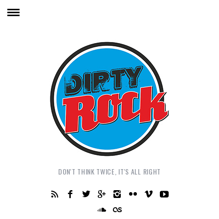
DON'T THINK TWICE, IT'S ALL RIGHT