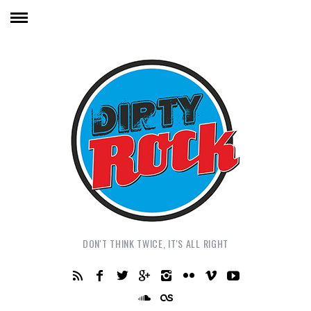
DON'T THINK TWICE, IT'S ALL RIGHT