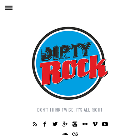
DON'T THINK TWICE, IT'S ALL RIGHT