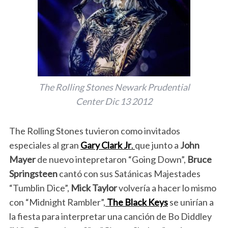
The Rolling Stones Newark Prudential
Center Dic 13 2012
The Rolling Stones tuvieron como invitados
especiales al gran
Gary Clark Jr
.
que junto a
John
Mayer
de nuevo intepretaron “Going Down”,
Bruce
Springsteen
cantó con sus Satánicas Majestades
“Tumblin Dice”,
Mick Taylor
volvería a hacer lo mismo
con “Midnight Rambler”,
The Black Keys
se unirían a
la fiesta para interpretar una canción de Bo Diddley