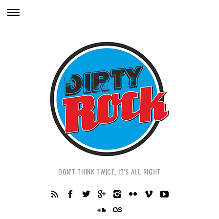
DON'T THINK TWICE, IT'S ALL RIGHT