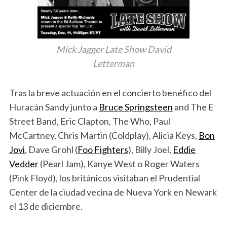
Mick Jagger Late Show David
Letterman
Tras la breve actuación en el concierto benéfico del
Huracán Sandy junto a
Bruce Springsteen
and The E
Street Band, Eric Clapton, The Who, Paul
McCartney, Chris Martin (Coldplay), Alicia Keys,
Bon
Jovi
, Dave Grohl (
Foo Fighters
), Billy Joel,
Eddie
Vedder
(Pearl Jam), Kanye West o Roger Waters
(Pink Floyd), los británicos visitaban el Prudential
Center de la ciudad vecina de Nueva York en Newark
el 13 de diciembre.