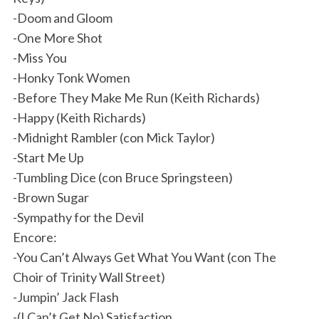
-Doom and Gloom
-One More Shot
-Miss You
-Honky Tonk Women
-Before They Make Me Run (Keith Richards)
-Happy (Keith Richards)
-Midnight Rambler (con Mick Taylor)
-Start Me Up
-Tumbling Dice (con Bruce Springsteen)
-Brown Sugar
-Sympathy for the Devil
Encore:
-You Can’t Always Get What You Want (con The
Choir of Trinity Wall Street)
-Jumpin’ Jack Flash
-(I Can’t Get No) Satisfaction