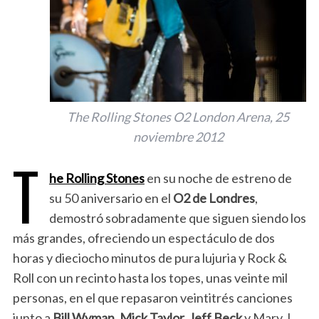
The Rolling Stones O2 London Arena, 25
noviembre 2012
T
he Rolling Stones
en su noche de estreno de
su 50 aniversario en el
O2 de Londres
,
demostró sobradamente que siguen siendo los
más grandes, ofreciendo un espectáculo de dos
horas y dieciocho minutos de pura lujuria y Rock &
Roll con un recinto hasta los topes, unas veinte mil
personas, en el que repasaron veintitrés canciones
junto a
Bill Wyman, Mick Taylor, Jeff Beck
y Mary J.