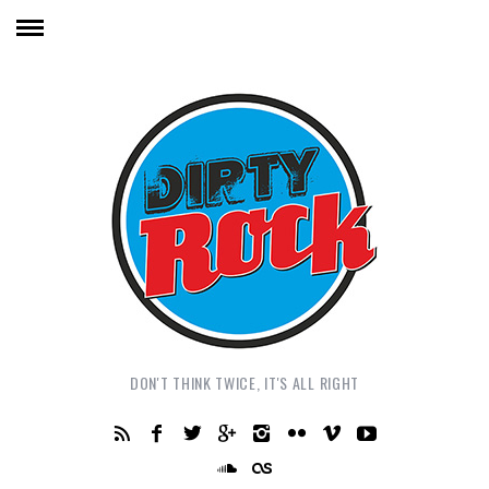
DON'T THINK TWICE, IT'S ALL RIGHT